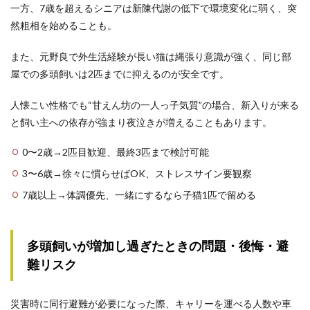
一方、7歳を超えるシニアは新陳代謝の低下で環境変化に弱く、突
然粗相を始めることも。
また、元野良で外生活経験が長い猫は縄張り意識が強く、同じ部
屋での多頭飼いは2匹までに抑えるのが安全です。
人懐こい性格でも“甘えん坊の一人っ子気質”の場合、新入りが来る
と飼い主への依存が強まり夜泣きが増えることもあります。
0〜2歳→2匹目歓迎、最終3匹まで検討可能
3〜6歳→徐々に慣らせばOK、ストレスサイン要観察
7歳以上→体調優先、一緒にするなら子猫1匹で留める
多頭飼いが増加し過ぎたときの問題・後悔・避
難リスク
災害時に同行避難が必要になった際、キャリーを運べる人数や車