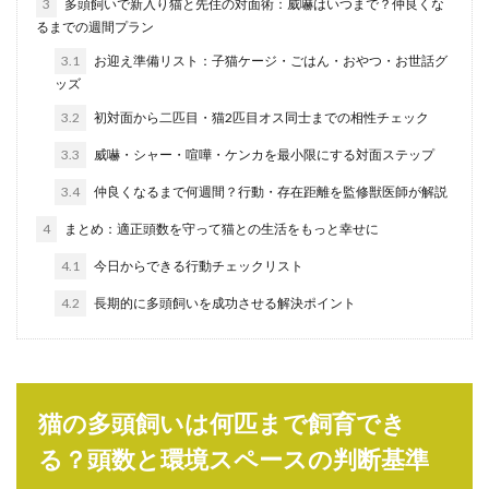
3
多頭飼いで新入り猫と先住の対面術：威嚇はいつまで？仲良くな
るまでの週間プラン
3.1
お迎え準備リスト：子猫ケージ・ごはん・おやつ・お世話グ
ッズ
3.2
初対面から二匹目・猫2匹目オス同士までの相性チェック
3.3
威嚇・シャー・喧嘩・ケンカを最小限にする対面ステップ
3.4
仲良くなるまで何週間？行動・存在距離を監修獣医師が解説
4
まとめ：適正頭数を守って猫との生活をもっと幸せに
4.1
今日からできる行動チェックリスト
4.2
長期的に多頭飼いを成功させる解決ポイント
猫の多頭飼いは何匹まで飼育でき
る？頭数と環境スペースの判断基準