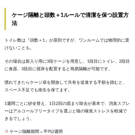
ケージ隔離と頭数＋1ルールで清潔を保つ設置方
法
トイレ数は『頭数＋1』が原則ですが、ワンルームでは物理的に置
けないことも。
その場合は新入り用に3段ケージを用意し、1段目にトイレ、2段目
に食器、3段目に寝床を配置すると簡易隔離が可能です。
慣れてきたらケージ扉を開放して共有を促進する手順を踏むと、
スペース不足でも衛生を保てます。
1週間ごとに砂全替え、1日2回の固まり除去が基本で、消臭スプレ
ーはアルコールフリータイプを選ぶと猫の嗅覚ストレスを軽減で
きるでしょう。
ケージ隔離期間→平均2週間