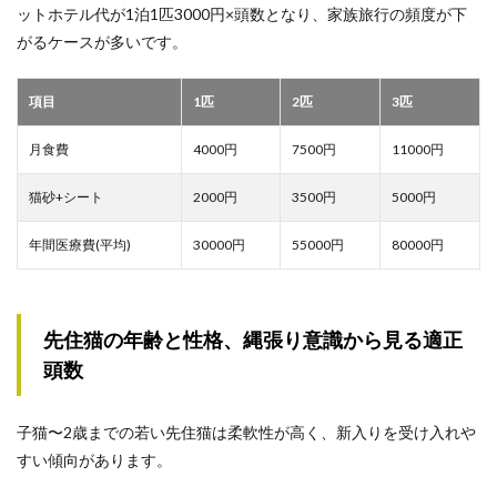
ットホテル代が1泊1匹3000円×頭数となり、家族旅行の頻度が下
がるケースが多いです。
項目
1匹
2匹
3匹
月食費
4000円
7500円
11000円
猫砂+シート
2000円
3500円
5000円
年間医療費(平均)
30000円
55000円
80000円
先住猫の年齢と性格、縄張り意識から見る適正
頭数
子猫〜2歳までの若い先住猫は柔軟性が高く、新入りを受け入れや
すい傾向があります。