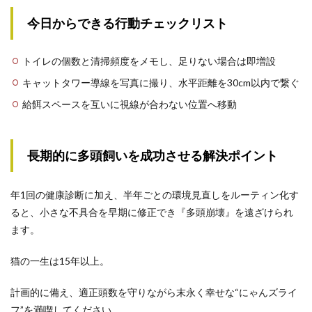
今日からできる行動チェックリスト
トイレの個数と清掃頻度をメモし、足りない場合は即増設
キャットタワー導線を写真に撮り、水平距離を30cm以内で繋ぐ
給餌スペースを互いに視線が合わない位置へ移動
長期的に多頭飼いを成功させる解決ポイント
年1回の健康診断に加え、半年ごとの環境見直しをルーティン化す
ると、小さな不具合を早期に修正でき『多頭崩壊』を遠ざけられ
ます。
猫の一生は15年以上。
計画的に備え、適正頭数を守りながら末永く幸せな“にゃんズライ
フ”を満喫してください。