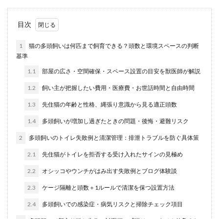
目次
1
猫の多頭飼いは何匹まで飼育できる？頭数と環境スペースの判断
基準
1.1
部屋の広さ・空間確保・スペース設置の目安を獣医師が解説
1.2
飼い主が把握したい費用・医療費・お世話時間と自由時間
1.3
先住猫の年齢と性格、縄張り意識から見る適正頭数
1.4
多頭飼いが増加し過ぎたときの問題・後悔・避難リスク
2
多頭飼いのトイレ失敗例と清潔管理：排泄トラブルを防ぐ具体策
2.1
先住猫がトイレを拒否する受け入れたサインの見極め
2.2
オシッコやウンチがはみ出す失敗例とブログ体験談
2.3
ケージ隔離と頭数＋1ルールで清潔を保つ設置方法
2.4
多頭飼いでの感染症・病気リスクと掃除チェック項目