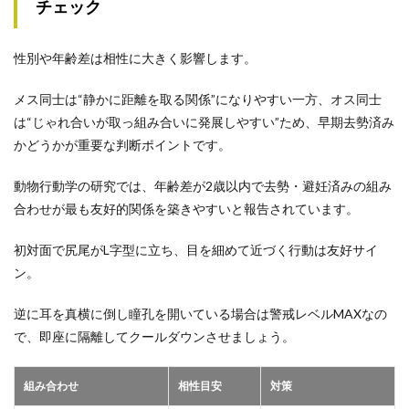
チェック
性別や年齢差は相性に大きく影響します。
メス同士は“静かに距離を取る関係”になりやすい一方、オス同士
は“じゃれ合いが取っ組み合いに発展しやすい”ため、早期去勢済み
かどうかが重要な判断ポイントです。
動物行動学の研究では、年齢差が2歳以内で去勢・避妊済みの組み
合わせが最も友好的関係を築きやすいと報告されています。
初対面で尻尾がL字型に立ち、目を細めて近づく行動は友好サイ
ン。
逆に耳を真横に倒し瞳孔を開いている場合は警戒レベルMAXなの
で、即座に隔離してクールダウンさせましょう。
組み合わせ
相性目安
対策