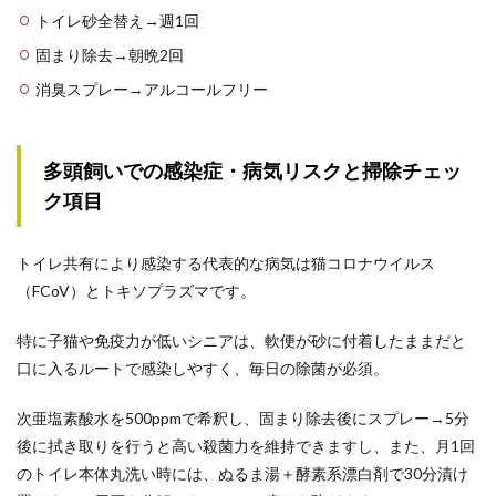
トイレ砂全替え→週1回
固まり除去→朝晩2回
消臭スプレー→アルコールフリー
多頭飼いでの感染症・病気リスクと掃除チェッ
ク項目
トイレ共有により感染する代表的な病気は猫コロナウイルス
（FCoV）とトキソプラズマです。
特に子猫や免疫力が低いシニアは、軟便が砂に付着したままだと
口に入るルートで感染しやすく、毎日の除菌が必須。
次亜塩素酸水を500ppmで希釈し、固まり除去後にスプレー→5分
後に拭き取りを行うと高い殺菌力を維持できますし、また、月1回
のトイレ本体丸洗い時には、ぬるま湯＋酵素系漂白剤で30分漬け