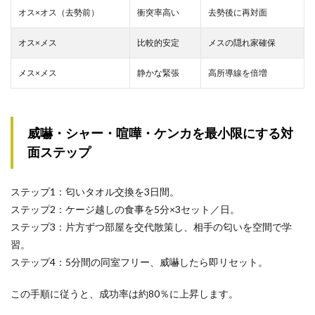
オス×オス（去勢前）
衝突率高い
去勢後に再対面
オス×メス
比較的安定
メスの隠れ家確保
メス×メス
静かな緊張
高所導線を倍増
威嚇・シャー・喧嘩・ケンカを最小限にする対
面ステップ
ステップ1：匂いタオル交換を3日間。
ステップ2：ケージ越しの食事を5分×3セット／日。
ステップ3：片方ずつ部屋を交代散策し、相手の匂いを空間で学
習。
ステップ4：5分間の同室フリー、威嚇したら即リセット。
この手順に従うと、成功率は約80％に上昇します。