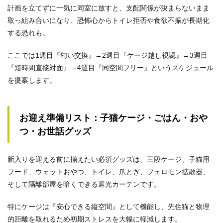
計画を立てずに一気に同室に放すと、支配関係が決まらないまま
取っ組み合いになり、恐怖心からトイレ拒否や食欲不振が長期化
する恐れも。
ここでは1週目『匂い交換』→2週目『ケージ越し視認』→3週目
『短時間直接対面』→4週目『同空間フリー』というスケジュール
を提案します。
お迎え準備リスト：子猫ケージ・ごはん・おや
つ・お世話グッズ
新入りを迎える前に揃えたい必須グッズは、三段ケージ、子猫用
フード、ウェットおやつ、トイレ、爪とぎ、フェロモン拡散器、
そして隔離部屋を暗くできる遮光カーテンです。
特にケージは『安心できる縦空間』として機能し、先住猫と物理
的距離を取れるため初期ストレスを大幅に軽減します。