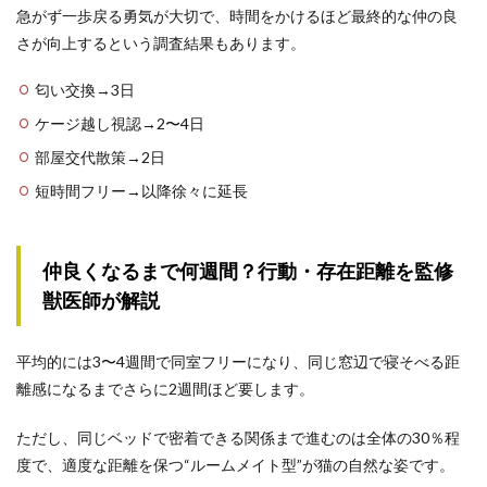
急がず一歩戻る勇気が大切で、時間をかけるほど最終的な仲の良
さが向上するという調査結果もあります。
匂い交換→3日
ケージ越し視認→2〜4日
部屋交代散策→2日
短時間フリー→以降徐々に延長
仲良くなるまで何週間？行動・存在距離を監修
獣医師が解説
平均的には3〜4週間で同室フリーになり、同じ窓辺で寝そべる距
離感になるまでさらに2週間ほど要します。
ただし、同じベッドで密着できる関係まで進むのは全体の30％程
度で、適度な距離を保つ“ルームメイト型”が猫の自然な姿です。