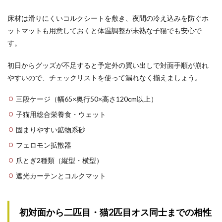
床材は滑りにくいコルクシートを敷き、夜間の冷え込みを防ぐホ
ットマットも用意しておくと体温調整が未熟な子猫でも安心で
す。
初日からグッズが不足すると予定外の買い出しで対面手順が崩れ
やすいので、チェックリストを使って漏れなく揃えましょう。
三段ケージ（幅65×奥行50×高さ120cm以上）
子猫用総合栄養食・ウェット
固まりやすい鉱物系砂
フェロモン拡散器
爪とぎ2種類（縦型・横型）
遮光カーテンとコルクマット
初対面から二匹目・猫2匹目オス同士までの相性