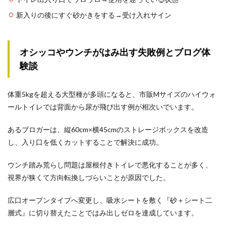
新入りの後にすぐ砂かきをする→受け入れサイン
オシッコやウンチがはみ出す失敗例とブログ体
験談
体重5kgを超える大型種が多頭になると、市販Mサイズのハイウォ
ールトイレでは背面から尿が飛び出す例が相次いでいます。
あるブロガーは、縦60cm×横45cmのストレージボックスを改造
し、入り口を低くカットすることで解決に成功。
ウンチ踏み荒らし問題は屋根付きトイレで悪化することが多く、
視界が狭くて方向転換しづらいことが原因でした。
広口オープンタイプへ変更し、吸水シートを敷く『砂＋シート二
層式』に切り替えたことではみ出しゼロを達成しています。