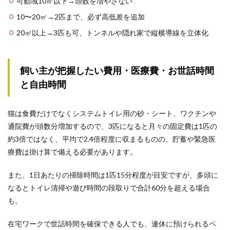
可動域10㎡以下→頭数を増やさない
10〜20㎡→2匹まで、必ず高低差を追加
20㎡以上→3匹も可、トンネルや隠れ家で縦横導線を立体化
飼い主が把握したい費用・医療費・お世話時間
と自由時間
猫は食費だけでなくシステムトイレ用の砂・シート、ワクチンや
通院費が頭数分増加するので、3匹になると月々の固定費は1匹の
約3倍ではなく、平均で2.4倍程度に収まるものの、貯蓄や緊急医
療費は掛け算で備える必要があります。
また、1日あたりの掃除時間は1匹15分程度が目安ですが、多頭に
なるとトイレ清掃や遊び時間の段取りで合計60分を超える場合
も。
在宅ワークで世話時間を確保できる人でも、連休に預けられるペ