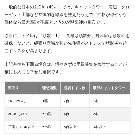
一般的な日本の2LDK（45㎡）では、キャットタワー・窓辺・クロ
ーゼット上部など立体的な導線を整えたうえで、性格が穏やかな
個体なら最大3匹が限度というのが獣医師の目安です。
さらに、トイレは『頭数＋1』、食器は頭数分、隠れ家は頭数×2を
確保しないと、縄張り意識が強い先住猫がストレスで膀胱炎を起
こすリスクが高まります。
上記基準を下回る場合は、増やさずに里親募集を検討することが
猫にも人にも幸せな選択です。
間取り
理想頭数
必須トイレ数
最低キャットタワー
1K（25㎡）
1匹
2台
1本
2LDK（45㎡）
〜3匹
4台
2本
戸建て3LDK以上
〜5匹
6台以上
3本以上