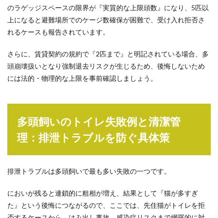
のラゲッジスペースの限界が『実質的な上限頭数』になり、5匹以
上になると避難場所でのケージ数確保が困難で、受け入れ拒否さ
れるケースも報告されています。
さらに、賃貸契約の規約で『2匹まで』と明記されている場合、多
頭崩壊扱いとなり強制退去リスクが生じるため、後悔しないため
には法的・物理的な上限を事前確認しましょう。
多頭飼いのトイレ失敗例と清潔管
理：排泄トラブルを防ぐ具体策
排泄トラブルは多頭飼いで最も多い失敗の一つです。
においが残ると連鎖的に粗相が増え、結果として『猫が多すぎ
た』という後悔につながるので、ここでは、先住猫がトイレを拒
否するケースから、はみ出し事故、感染症リスクまで網羅的に対