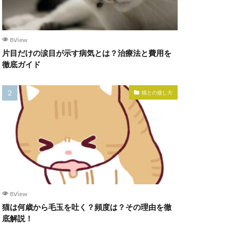
8View
片目だけの涙目が示す病気とは？治療法と費用を
徹底ガイド
猫との接し方
8View
猫は何歳から毛玉を吐く？頻度は？その理由を徹
底解説！